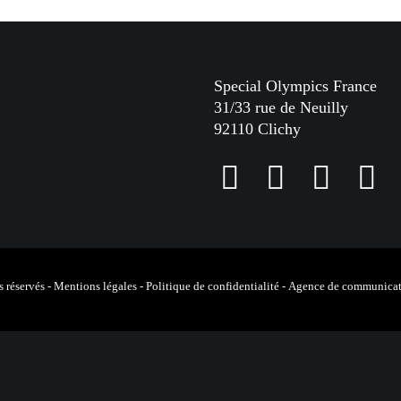
Special Olympics France
31/33 rue de Neuilly
92110 Clichy
F
I
L
Y
a
n
i
o
c
s
n
u
e
t
k
T
 réservés -
Mentions légales
-
Politique de confidentialité
-
Agence de communicat
b
a
e
u
o
g
d
b
o
r
I
e