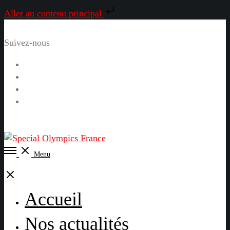
Aller au contenu principal
Suivez-nous
Facebook
Instagram
LinkedIn
YouTube
Open
Menu
Menu
Close
Accueil
Nos actualités