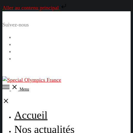
Aller au contenu principal
Suivez-nous
Facebook
Instagram
LinkedIn
YouTube
Open
Menu
Menu
Close
Accueil
Nos actualités