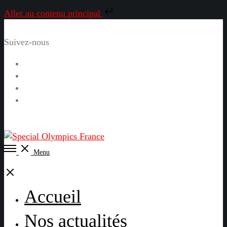
Aller au contenu principal
Suivez-nous
Facebook
Instagram
LinkedIn
YouTube
Open
Menu
Menu
Close
Accueil
Nos actualités