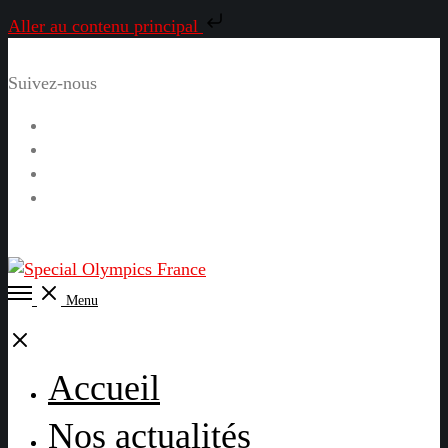
Aller au contenu principal
Suivez-nous
Facebook
Instagram
LinkedIn
YouTube
Open
Menu
Menu
Close
Accueil
Nos actualités