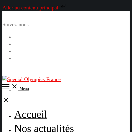
Aller au contenu principal
Suivez-nous
Facebook
Instagram
LinkedIn
YouTube
Open
Menu
Menu
Close
Accueil
Nos actualités