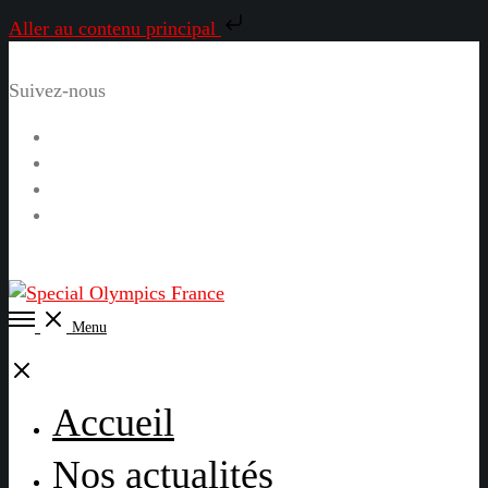
Aller au contenu principal
Suivez-nous
Facebook
Instagram
LinkedIn
YouTube
Open
Menu
Menu
Close
Accueil
Nos actualités