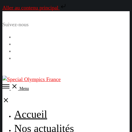
Aller au contenu principal
Suivez-nous
Facebook
Instagram
LinkedIn
YouTube
Open
Menu
Menu
Close
Accueil
Nos actualités