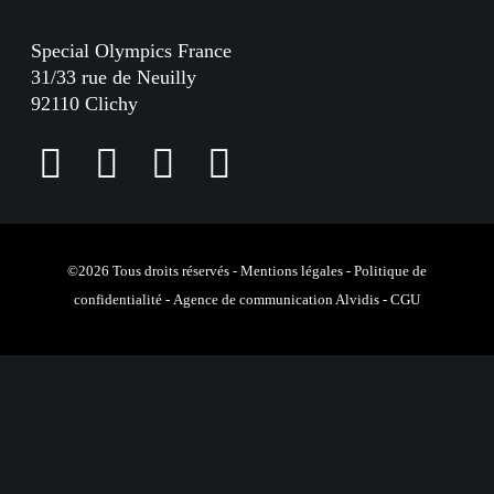
Special Olympics France
31/33 rue de Neuilly
92110 Clichy
F
I
L
Y
a
n
i
o
c
s
n
u
e
t
k
T
©2026 Tous droits réservés -
Mentions légales
-
Politique de
confidentialité
-
Agence de communication Alvidis
-
CGU
b
a
e
u
o
g
d
b
o
r
I
e
k
a
n
m