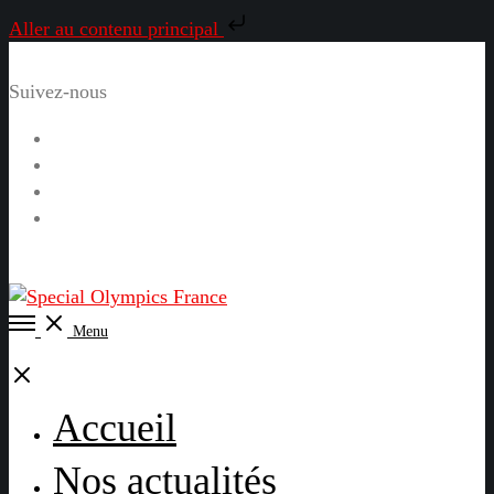
Aller au contenu principal
Suivez-nous
Facebook
Instagram
LinkedIn
YouTube
Open
Menu
Menu
Close
Accueil
Nos actualités