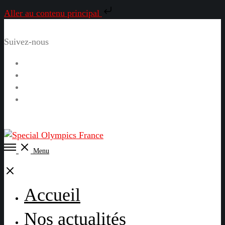
Aller au contenu principal
Suivez-nous
Facebook
Instagram
LinkedIn
YouTube
Open
Menu
Menu
Close
Accueil
Nos actualités