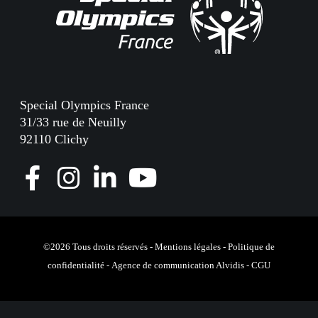
Special Olympics France
31/33 rue de Neuilly
92110 Clichy
F
I
L
Y
a
n
i
o
c
s
n
u
e
t
k
T
©2026 Tous droits réservés -
Mentions légales
-
Politique de
confidentialité
-
Agence de communication Alvidis
-
CGU
b
a
e
u
o
g
d
b