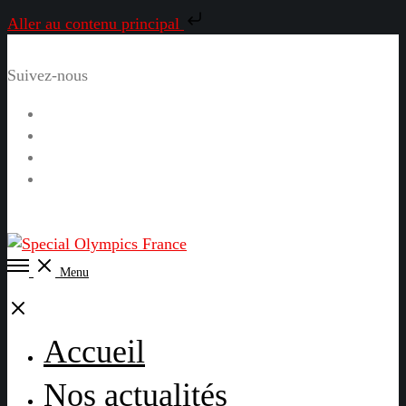
Aller au contenu principal
Suivez-nous
Facebook
Instagram
LinkedIn
YouTube
Open
Menu
Menu
Close
Accueil
Nos actualités