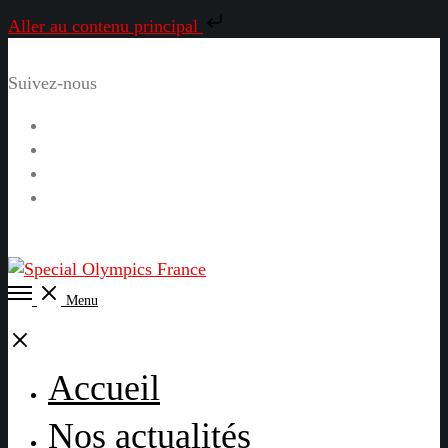
Aller au contenu principal
Suivez-nous
Facebook
Instagram
LinkedIn
YouTube
Open
Menu
Menu
Close
Accueil
Nos actualités