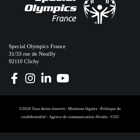
Special Olympics France
31/33 rue de Neuilly
92110 Clichy
F
I
L
Y
a
n
i
o
c
s
n
u
e
t
k
T
©2026 Tous droits réservés -
Mentions légales
-
Politique de
confidentialité
-
Agence de communication Alvidis
-
CGU
b
a
e
u
o
g
d
b