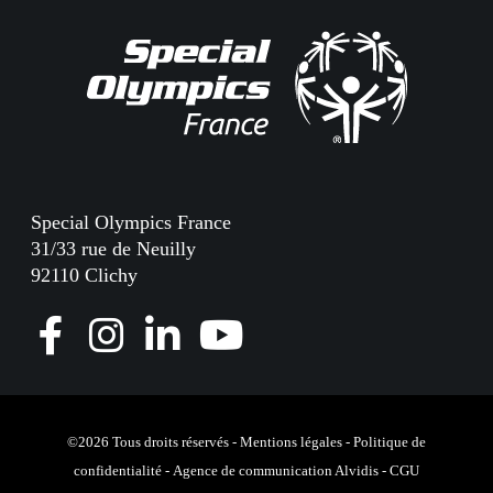
Special Olympics France
31/33 rue de Neuilly
92110 Clichy
F
I
L
Y
a
n
i
o
c
s
n
u
e
t
k
T
©2026 Tous droits réservés -
Mentions légales
-
Politique de
confidentialité
-
Agence de communication Alvidis
-
CGU