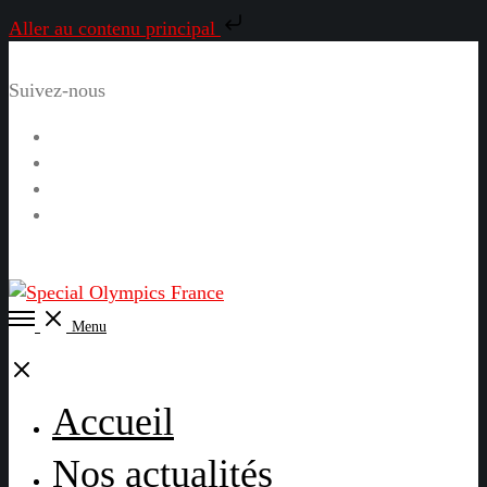
Aller au contenu principal
Suivez-nous
Facebook
Instagram
LinkedIn
YouTube
Open
Menu
Menu
Close
Accueil
Nos actualités