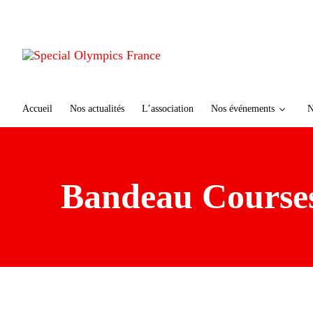
te
n
u
p
ri
n
ci
Accueil
Nos actualités
L’association
Nos événements
N
p
al
Bandeau Course