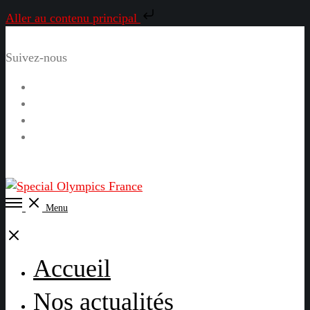
Aller au contenu principal
Suivez-nous
Facebook
Instagram
LinkedIn
YouTube
Open
Menu
Menu
Close
Accueil
Nos actualités