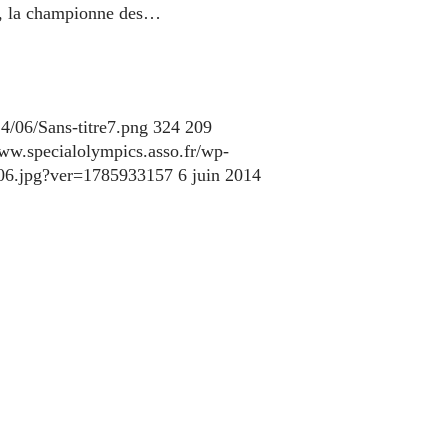
el, la championne des…
4/06/Sans-titre7.png
324
209
www.specialolympics.asso.fr/wp-
106.jpg?ver=1785933157
6 juin 2014