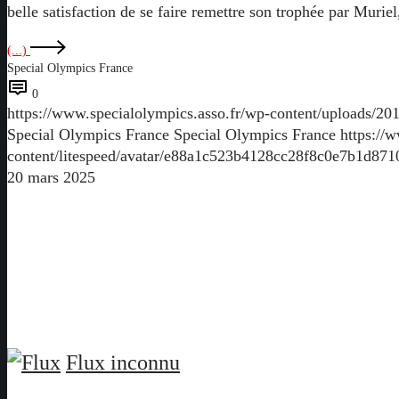
belle satisfaction de se faire remettre son trophée par Muri
(...)
Special Olympics France
0
https://www.specialolympics.asso.fr/wp-content/uploads/201
Special Olympics France
Special Olympics France
https://
content/litespeed/avatar/e88a1c523b4128cc28f8c0e7b1d87
20 mars 2025
Flux inconnu