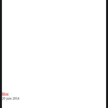
Lecture
pour
ado
:
la
trouvaille
Blog
20 juin 2014