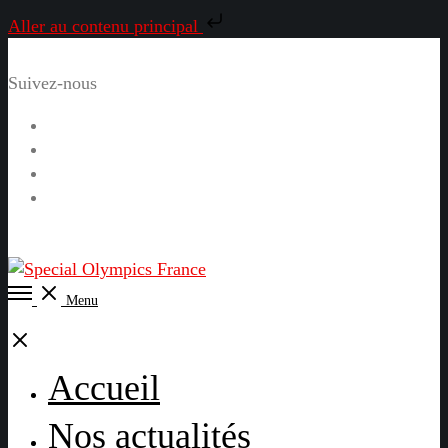
Aller au contenu principal
Suivez-nous
Facebook
Instagram
LinkedIn
YouTube
Open
Menu
Menu
Close
Accueil
Nos actualités