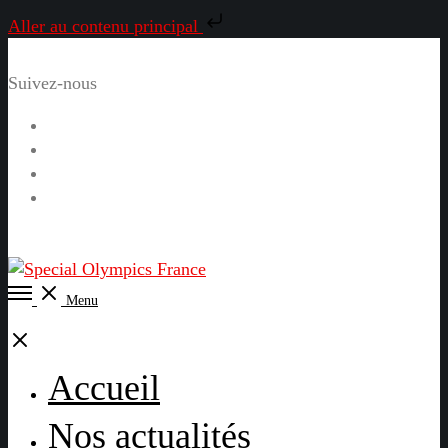
Aller au contenu principal
Suivez-nous
Facebook
Instagram
LinkedIn
YouTube
Open
Menu
Menu
Close
Accueil
Nos actualités