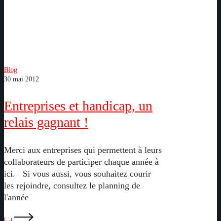
Entreprises
Blog
30 mai 2012
et
handicap,
Entreprises et handicap, un
un
relais
relais gagnant !
gagnant
!
Merci aux entreprises qui permettent à leurs
collaborateurs de participer chaque année à
ici. Si vous aussi, vous souhaitez courir
les rejoindre, consultez le planning de
l'année
(...)