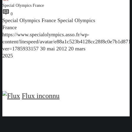
Special Olympics France
0
Special Olympics France
Special Olympics
France
https://www.specialolympics.asso.fr/wp-
content/litespeed/avatar/e88a1c523b4128cc28f8c0e7b1d871
ver=1785933157
30 mai 2012
20 mars
2025
Flux inconnu