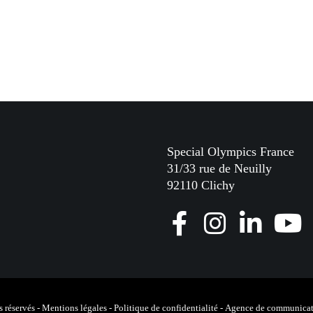
Special Olympics France
31/33 rue de Neuilly
92110 Clichy
F
I
L
Y
a
n
i
o
c
s
n
u
e
t
k
T
 réservés -
Mentions légales
-
Politique de confidentialité
-
Agence de communicat