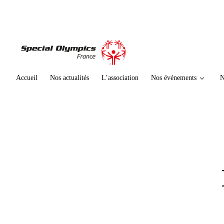
te
n
u
p
ri
n
ci
Accueil
Nos actualités
L’association
Nos événements
N
p
al