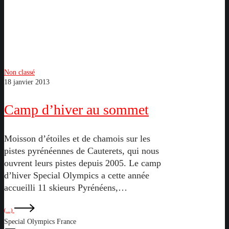
Camp
Non classé
18 janvier 2013
d’hiver
au
Camp d’hiver au sommet
sommet
Moisson d’étoiles et de chamois sur les
pistes pyrénéennes de Cauterets, qui nous
ouvrent leurs pistes depuis 2005. Le camp
d’hiver Special Olympics a cette année
accueilli 11 skieurs Pyrénéens,…
(...)
Special Olympics France