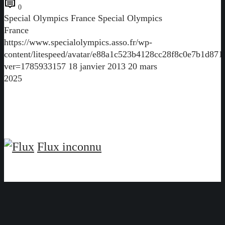
0
Special Olympics France
Special Olympics
France
https://www.specialolympics.asso.fr/wp-
content/litespeed/avatar/e88a1c523b4128cc28f8c0e7b1d871
ver=1785933157
18 janvier 2013
20 mars
2025
Flux inconnu