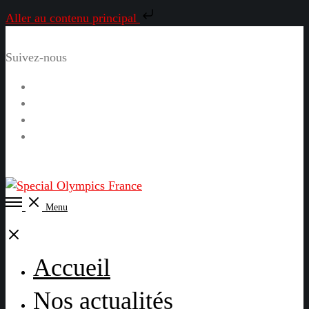
Aller au contenu principal
Suivez-nous
Facebook
Instagram
LinkedIn
YouTube
Open
Menu
Menu
Close
Accueil
Nos actualités