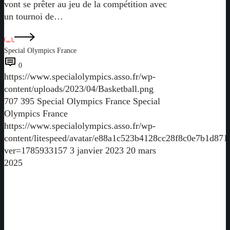
vont se prêter au jeu de la compétition avec
un tournoi de…
(...)
Special Olympics France
0
https://www.specialolympics.asso.fr/wp-
content/uploads/2023/04/Basketball.png
707
395
Special Olympics France
Special
Olympics France
https://www.specialolympics.asso.fr/wp-
content/litespeed/avatar/e88a1c523b4128cc28f8c0e7b1d871
ver=1785933157
3 janvier 2023
20 mars
2025
Journée
des
Jeunes
Athlètes