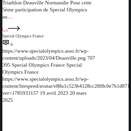
Triathlon Deauville Normandie Pour cette
5ème participation de Special Olympics
au…
(...)
Special Olympics France
0
https://www.specialolympics.asso.fr/wp-
content/uploads/2023/04/Deauville.png
707
395
Special Olympics France
Special
Olympics France
https://www.specialolympics.asso.fr/wp-
content/litespeed/avatar/e88a1c523b4128cc28f8c0e7b1d871
ver=1785933157
19 avril 2023
20 mars
2025
Jeux
Mondiaux
de
Berlin