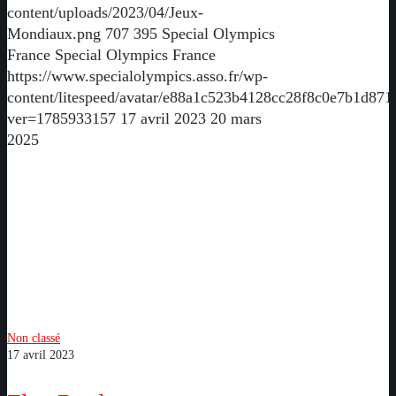
content/uploads/2023/04/Jeux-
Mondiaux.png
707
395
Special Olympics
France
Special Olympics France
https://www.specialolympics.asso.fr/wp-
content/litespeed/avatar/e88a1c523b4128cc28f8c0e7b1d871
ver=1785933157
17 avril 2023
20 mars
2025
Flag
Rugby
Non classé
17 avril 2023