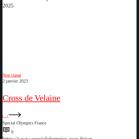
2025
Cross
de
Velaine
Non classé
2 janvier 2023
Cross de Velaine
(...)
Special Olympics France
0
https://www.specialolympics.asso.fr/wp-