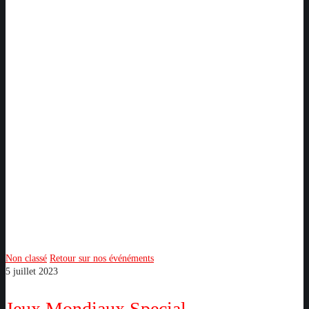
Jeux
Mondiaux
Special
Olympics
2023
Non classé
Retour sur nos événéments
5 juillet 2023
Jeux Mondiaux Special