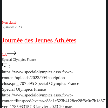
Non classé
3 janvier 2023
Journée des Jeunes Athlètes
(...)
Special Olympics France
0
https://www.specialolympics.asso.fr/wp-
content/uploads/2023/09/Inscription-
close.png
707
395
Special Olympics France
Special Olympics France
https://www.specialolympics.asso.fr/wp-
content/litespeed/avatar/e88a1c523b4128cc28f8c0e7b1d871
ver=1785933157
3 janvier 2023
20 mars