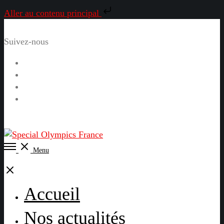
Aller au contenu principal
Suivez-nous
Facebook
Instagram
LinkedIn
YouTube
Open
Menu
Menu
Close
Accueil
Nos actualités