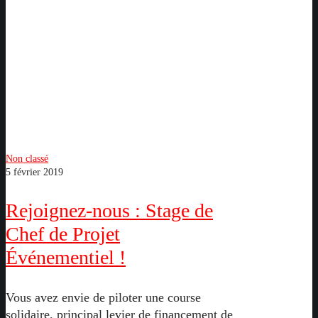
Rejoignez-
nous
:
Stage
de
Chef
de
Projet
Événementiel
!
Non classé
5 février 2019
Rejoignez-nous : Stage de
Chef de Projet
Événementiel !
Vous avez envie de piloter une course
solidaire, principal levier de financement de