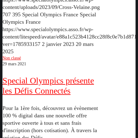
content/uploads/2023/09/Cross-Velaine.png
707
395
Special Olympics France
Special
Olympics France
https://www.specialolympics.asso.fr/wp-
content/litespeed/avatar/e88a1c523b4128cc28f8c0e7b1d871
ver=1785933157
2 janvier 2023
20 mars
2025
Non classé
29 mars 2021
Special Olympics présente
les Défis Connectés
Pour la 1ère fois, découvrez un évènement
100 % digital dans une nouvelle offre
sportive ouverte à tous et sans frais
d'inscription (hors cotisation). À travers la
création des Défis…