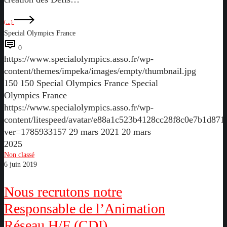
(...)
Special Olympics France
0
https://www.specialolympics.asso.fr/wp-
content/themes/impeka/images/empty/thumbnail.jpg
150
150
Special Olympics France
Special
Olympics France
https://www.specialolympics.asso.fr/wp-
content/litespeed/avatar/e88a1c523b4128cc28f8c0e7b1d871
ver=1785933157
29 mars 2021
20 mars
2025
Non classé
6 juin 2019
Nous recrutons notre
Responsable de l’Animation
Réseau H/F (CDI)