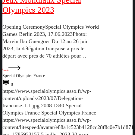
Olympics 2023
Opening CeremonySpecial Olympics World
Games Berlin 2023, 17.06.2023Photo:
Marvin Ibo Guengoer Du 12 au 26 juin
2023, la délégation française a pris le
départ avec près de 70 athlètes pour…
(...)
Special Olympics France
0
https://www.specialolympics.asso.fr/wp-
content/uploads/2023/07/Delegation-
francaise-1-1.jpg
2048
1340
Special
Olympics France
Special Olympics France
https://www.specialolympics.asso.fr/wp-
content/litespeed/avatar/e88a1c523b4128cc28f8c0e7b1d871
ver=1785933157
5 juillet 2023
20 mars