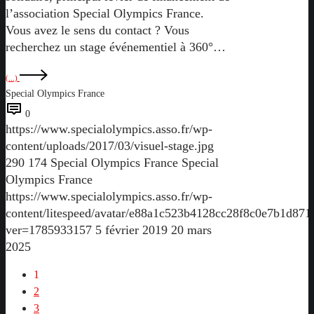
l’association Special Olympics France.
Vous avez le sens du contact ? Vous
recherchez un stage événementiel à 360°…
(...)
Special Olympics France
0
https://www.specialolympics.asso.fr/wp-
content/uploads/2017/03/visuel-stage.jpg
290
174
Special Olympics France
Special
Olympics France
https://www.specialolympics.asso.fr/wp-
content/litespeed/avatar/e88a1c523b4128cc28f8c0e7b1d871
ver=1785933157
5 février 2019
20 mars
2025
1
2
3