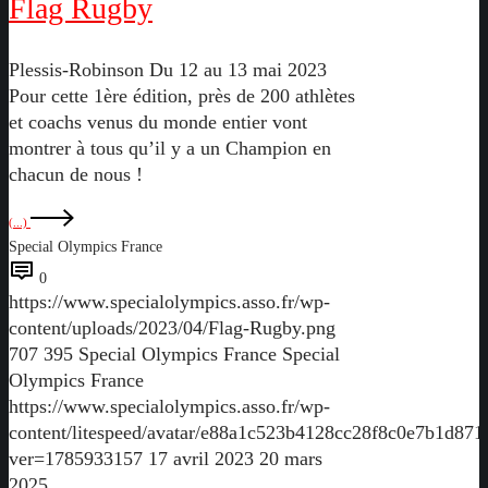
Flag Rugby
Plessis-Robinson Du 12 au 13 mai 2023
Pour cette 1ère édition, près de 200 athlètes
et coachs venus du monde entier vont
montrer à tous qu’il y a un Champion en
chacun de nous !
(...)
Special Olympics France
0
https://www.specialolympics.asso.fr/wp-
content/uploads/2023/04/Flag-Rugby.png
707
395
Special Olympics France
Special
Olympics France
https://www.specialolympics.asso.fr/wp-
content/litespeed/avatar/e88a1c523b4128cc28f8c0e7b1d871
ver=1785933157
17 avril 2023
20 mars
2025