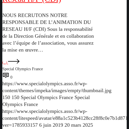
NOUS RECRUTONS NOTRE
RESPONSABLE DE L’ANIMATION DU
RESEAU H/F (CDI) Sous la responsabilité
de la Direction Générale et en collaboration
avec l’équipe de l’association, vous assurez
la mise en œuvre…
(...)
Special Olympics France
0
https://www.specialolympics.asso.fr/wp-
content/themes/impeka/images/empty/thumbnail.jpg
150
150
Special Olympics France
Special
Olympics France
https://www.specialolympics.asso.fr/wp-
content/litespeed/avatar/e88a1c523b4128cc28f8c0e7b1d871
ver=1785933157
6 juin 2019
20 mars 2025