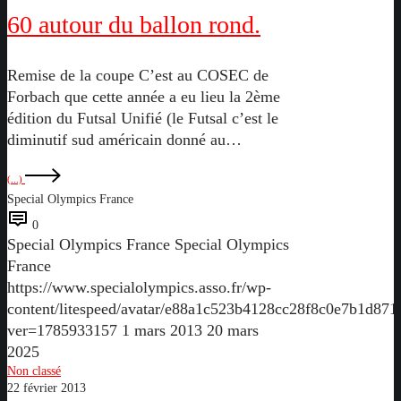
du
60 autour du ballon rond.
ballon
rond.
Remise de la coupe C’est au COSEC de
Forbach que cette année a eu lieu la 2ème
édition du Futsal Unifié (le Futsal c’est le
diminutif sud américain donné au…
(...)
Special Olympics France
0
Special Olympics France
Special Olympics
France
https://www.specialolympics.asso.fr/wp-
content/litespeed/avatar/e88a1c523b4128cc28f8c0e7b1d871
ver=1785933157
1 mars 2013
20 mars
2025
Mariam,
Non classé
22 février 2013
artiste-