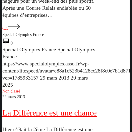
nageurs pour un week-end des plus sportif.
Après une Course Relais endiablée ou 60
équipes d’entreprises…
(...)
Special Olympics France
0
Special Olympics France
Special Olympics
France
https://www.specialolympics.asso.fr/wp-
content/litespeed/avatar/e88a1c523b4128cc28f8c0e7b1d871
ver=1785933157
29 mars 2013
20 mars
2025
La
Non classé
22 mars 2013
Différence
est
La Différence est une chance
une
chance
Hier c’était la 2ème La Différence est une