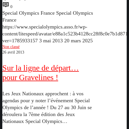
0
Special Olympics France
Special Olympics
France
https://www.specialolympics.asso.fr/wp-
content/litespeed/avatar/e88a1c523b4128cc28f8c0e7b1d871
ver=1785933157
3 mai 2013
20 mars 2025
Sur
Non classé
26 avril 2013
la
ligne
Sur la ligne de départ…
de
départ…
pour Gravelines !
pour
Gravelines
Les Jeux Nationaux approchent : à vos
!
agendas pour y noter l’événement Special
Olympics de l’année ! Du 27 au 30 Juin se
déroulera la 7ème édition des Jeux
Nationaux Special Olympics…