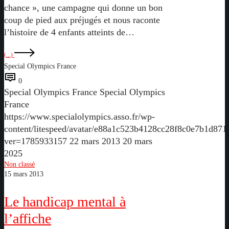
chance », une campagne qui donne un bon
coup de pied aux préjugés et nous raconte
l’histoire de 4 enfants atteints de…
(...)
Special Olympics France
0
Special Olympics France
Special Olympics
France
https://www.specialolympics.asso.fr/wp-
content/litespeed/avatar/e88a1c523b4128cc28f8c0e7b1d871
ver=1785933157
22 mars 2013
20 mars
2025
Le
Non classé
15 mars 2013
handicap
mental
Le handicap mental à
à
l’affiche
l’affiche