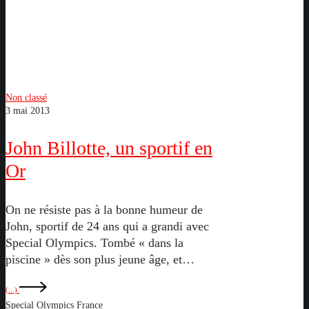
John
Non classé
3 mai 2013
Billotte,
un
John Billotte, un sportif en
sportif
en
Or
Or
On ne résiste pas à la bonne humeur de
John, sportif de 24 ans qui a grandi avec
Special Olympics. Tombé « dans la
piscine » dès son plus jeune âge, et…
(...)
Special Olympics France