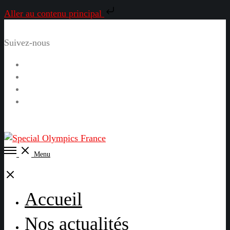
Aller au contenu principal
Suivez-nous
Facebook
Instagram
LinkedIn
YouTube
Open
Menu
Menu
Close
Accueil
Nos actualités