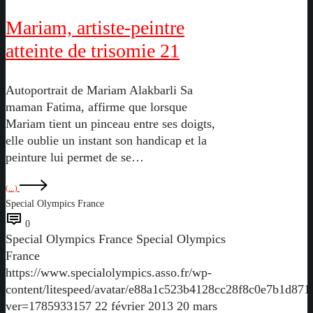
peintre
Mariam, artiste-peintre
atteinte
de
atteinte de trisomie 21
trisomie
21
Autoportrait de Mariam Alakbarli Sa
maman Fatima, affirme que lorsque
Mariam tient un pinceau entre ses doigts,
elle oublie un instant son handicap et la
peinture lui permet de se…
(...)
Special Olympics France
0
Special Olympics France
Special Olympics
France
https://www.specialolympics.asso.fr/wp-
content/litespeed/avatar/e88a1c523b4128cc28f8c0e7b1d871
ver=1785933157
22 février 2013
20 mars