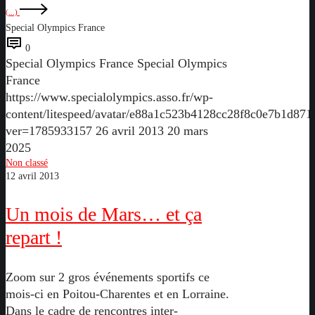
(...)
Special Olympics France
0
Special Olympics France
Special Olympics
France
https://www.specialolympics.asso.fr/wp-
content/litespeed/avatar/e88a1c523b4128cc28f8c0e7b1d871
ver=1785933157
26 avril 2013
20 mars
2025
Un
Non classé
12 avril 2013
mois
de
Un mois de Mars… et ça
Mars…
et
repart !
ça
repart
Zoom sur 2 gros événements sportifs ce
!
mois-ci en Poitou-Charentes et en Lorraine.
Dans le cadre de rencontres inter-