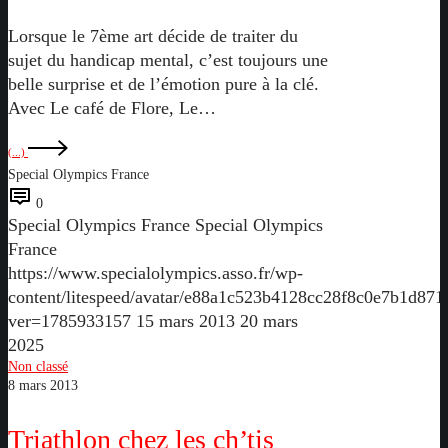
Lorsque le 7ème art décide de traiter du
sujet du handicap mental, c’est toujours une
belle surprise et de l’émotion pure à la clé.
Avec Le café de Flore, Le…
(...)
Special Olympics France
0
Special Olympics France
Special Olympics
France
https://www.specialolympics.asso.fr/wp-
content/litespeed/avatar/e88a1c523b4128cc28f8c0e7b1d871
ver=1785933157
15 mars 2013
20 mars
2025
Triathlon
Non classé
8 mars 2013
chez
les
Triathlon chez les ch’tis
ch’tis