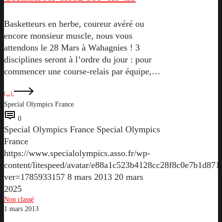
Basketteurs en herbe, coureur avéré ou
encore monsieur muscle, nous vous
attendons le 28 Mars à Wahagnies ! 3
disciplines seront à l’ordre du jour : pour
commencer une course-relais par équipe,…
(...)
Special Olympics France
0
Special Olympics France
Special Olympics
France
https://www.specialolympics.asso.fr/wp-
content/litespeed/avatar/e88a1c523b4128cc28f8c0e7b1d871
ver=1785933157
8 mars 2013
20 mars
2025
60
Non classé
1 mars 2013
autour