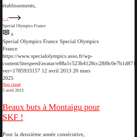
établissements,
(...)
Special Olympics France
0
Special Olympics France
Special Olympics
France
https://www.specialolympics.asso.fr/wp-
content/litespeed/avatar/e88a1c523b4128cc28f8c0e7b1d871
ver=1785933157
12 avril 2013
20 mars
2025
Beaux
Non classé
5 avril 2013
buts
à
Beaux buts à Montaigu pour
Montaigu
pour
SKF !
SKF
!
Pour la deuxième année consécutive,