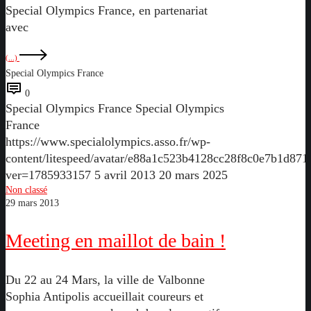
Special Olympics France, en partenariat
avec
(...)
Special Olympics France
0
Special Olympics France
Special Olympics
France
https://www.specialolympics.asso.fr/wp-
content/litespeed/avatar/e88a1c523b4128cc28f8c0e7b1d871
ver=1785933157
5 avril 2013
20 mars 2025
Meeting
Non classé
29 mars 2013
en
maillot
Meeting en maillot de bain !
de
bain
!
Du 22 au 24 Mars, la ville de Valbonne
Sophia Antipolis accueillait coureurs et