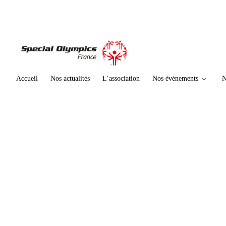
te
n
u
p
ri
n
ci
Accueil
Nos actualités
L’association
Nos événements
N
p
al