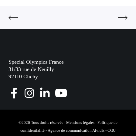
d
t
i
i
e
o
n
Special Olympics France
31/33 rue de Neuilly
92110 Clichy
F
I
L
Y
a
n
i
o
c
s
n
u
e
t
k
T
©2026 Tous droits réservés -
Mentions légales
-
Politique de
confidentialité
-
Agence de communication Alvidis
-
CGU