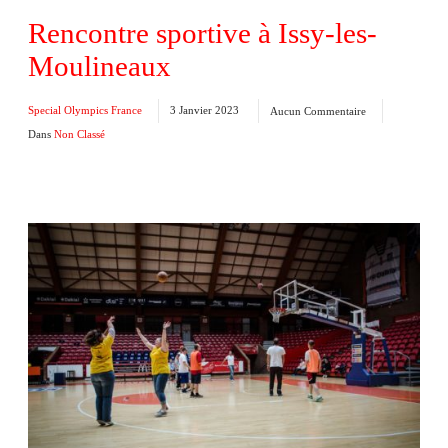
Rencontre sportive à Issy-les-
Moulineaux
Special Olympics France
3 Janvier 2023
Aucun Commentaire
Dans
Non Classé