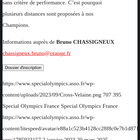
sans critère de performance. C’est pourquoi
plusieurs distances sont proposées à nos
Champions.
Informations auprès de
Bruno CHASSIGNEUX
chassigneux.bruno@orange.fr
Dossier d'inscription
https://www.specialolympics.asso.fr/wp-
content/uploads/2023/09/Cross-Velaine.png
707
395
Special Olympics France
Special Olympics France
https://www.specialolympics.asso.fr/wp-
content/litespeed/avatar/e88a1c523b4128cc28f8c0e7b1d871
ver=1785933157
2 janvier 2023
20 mars 2025