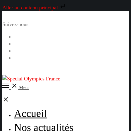
Aller au contenu principal
Suivez-nous
Facebook
Instagram
LinkedIn
YouTube
Open
Menu
Menu
Close
Accueil
Nos actualités