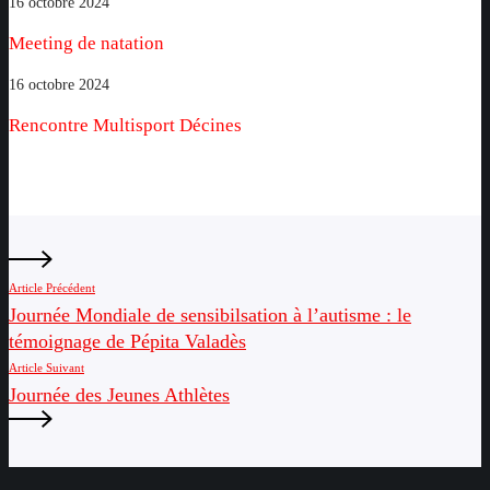
Meeting
16 octobre 2024
de
Meeting de natation
natation
Rencontre
16 octobre 2024
Multisport
Rencontre Multisport Décines
Décines
Article Précédent
Journée Mondiale de sensibilsation à l’autisme : le
témoignage de Pépita Valadès
Article Suivant
Journée des Jeunes Athlètes