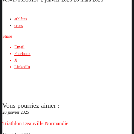
athlètes
cross
Share
Email
Facebook
X
LinkedIn
Vous pourriez aimer :
Triathlon
28 janvier 2025
Deauville
Triathlon Deauville Normandie
Normandie