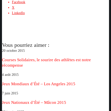
Facebook
X
LinkedIn
Vous pourriez aimer :
Courses
20 octobre 2015
Solidaires,
Courses Solidaires, le sourire des athlètes est notre
le
récompense
sourire
des
Jeux
4 août 2015
athlètes
Mondiaux
Jeux Mondiaux d’Été – Los Angeles 2015
est
d’Été
notre
–
Jeux
7 juin 2015
récompense
Los
Nationaux
Jeux Nationaux d’Été – Mâcon 2015
Angeles
d’Été
2015