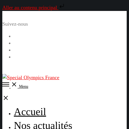
Aller au contenu principal
Suivez-nous
Facebook
Instagram
LinkedIn
YouTube
Open
Menu
Menu
Close
Accueil
Nos actualités