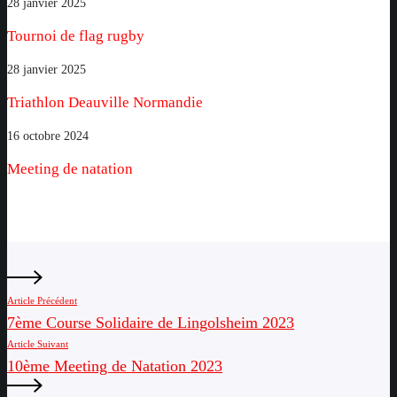
–
Tournoi
28 janvier 2025
Mâcon
de
Tournoi de flag rugby
2015
flag
rugby
Triathlon
28 janvier 2025
Deauville
Triathlon Deauville Normandie
Normandie
Meeting
16 octobre 2024
de
Meeting de natation
natation
Article Précédent
7ème Course Solidaire de Lingolsheim 2023
Article Suivant
10ème Meeting de Natation 2023