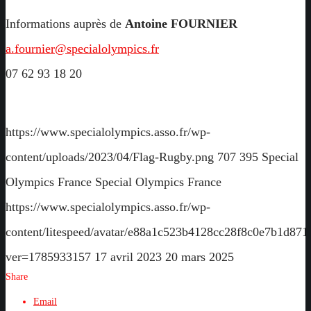
Informations auprès de
Antoine FOURNIER
a.fournier@specialolympics.fr
07 62 93 18 20
https://www.specialolympics.asso.fr/wp-
content/uploads/2023/04/Flag-Rugby.png
707
395
Special
Olympics France
Special Olympics France
https://www.specialolympics.asso.fr/wp-
content/litespeed/avatar/e88a1c523b4128cc28f8c0e7b1d871
ver=1785933157
17 avril 2023
20 mars 2025
Share
Email