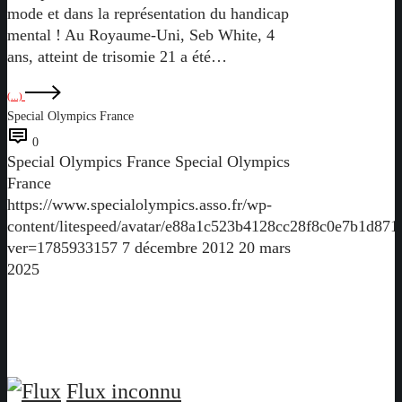
mode et dans la représentation du handicap
mental ! Au Royaume-Uni, Seb White, 4
ans, atteint de trisomie 21 a été…
(...)
Special Olympics France
0
Special Olympics France
Special Olympics
France
https://www.specialolympics.asso.fr/wp-
content/litespeed/avatar/e88a1c523b4128cc28f8c0e7b1d871
ver=1785933157
7 décembre 2012
20 mars
2025
Flux inconnu