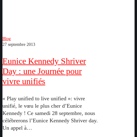
une
Journée
pour
vivre
unifiés
Blog
27 septembre 2013
Eunice Kennedy Shriver
Day : une Journée pour
vivre unifiés
« Play unified to live unified »: vivre
unifié, le vœu le plus cher d’Eunice
Kennedy ! Ce samedi 28 septembre, nous
célébrerons l’Eunice Kennedy Shriver day.
Un appel à…