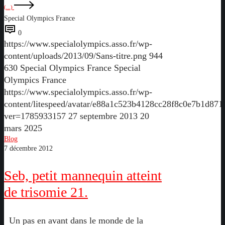
(...)
Special Olympics France
0
https://www.specialolympics.asso.fr/wp-
content/uploads/2013/09/Sans-titre.png
944
630
Special Olympics France
Special
Olympics France
https://www.specialolympics.asso.fr/wp-
content/litespeed/avatar/e88a1c523b4128cc28f8c0e7b1d871
ver=1785933157
27 septembre 2013
20
mars 2025
Seb,
Blog
7 décembre 2012
petit
mannequin
Seb, petit mannequin atteint
atteint
de
de trisomie 21.
trisomie
21.
Un pas en avant dans le monde de la