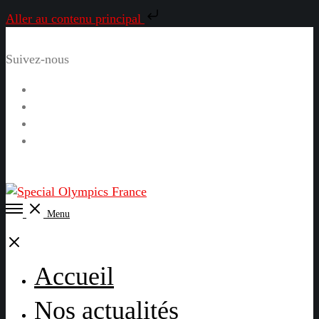
Aller au contenu principal
Suivez-nous
Facebook
Instagram
LinkedIn
YouTube
Open
Menu
Menu
Close
Accueil
Nos actualités