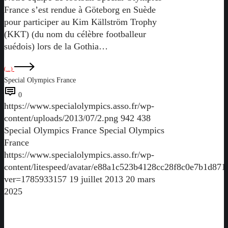
France s’est rendue à Göteborg en Suède
pour participer au Kim Källström Trophy
(KKT) (du nom du célèbre footballeur
suédois) lors de la Gothia…
(...)
Special Olympics France
0
https://www.specialolympics.asso.fr/wp-
content/uploads/2013/07/2.png
942
438
Special Olympics France
Special Olympics
France
https://www.specialolympics.asso.fr/wp-
content/litespeed/avatar/e88a1c523b4128cc28f8c0e7b1d871
ver=1785933157
19 juillet 2013
20 mars
2025