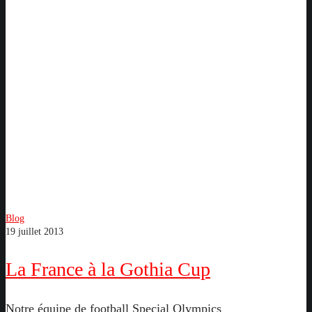
La
France
à
la
Gothia
Cup
Blog
19 juillet 2013
La France à la Gothia Cup
Notre équipe de football Special Olympics