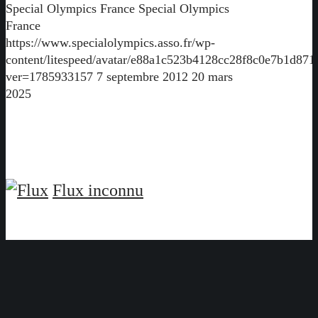
Special Olympics France
Special Olympics
France
https://www.specialolympics.asso.fr/wp-
content/litespeed/avatar/e88a1c523b4128cc28f8c0e7b1d871
ver=1785933157
7 septembre 2012
20 mars
2025
Flux inconnu