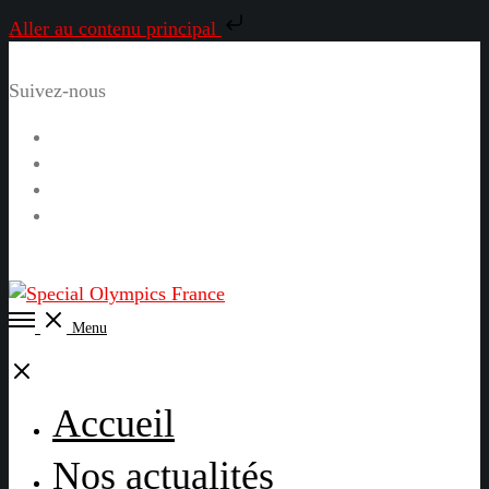
Aller au contenu principal
Suivez-nous
Facebook
Instagram
LinkedIn
YouTube
Open
Menu
Menu
Close
Accueil
Nos actualités