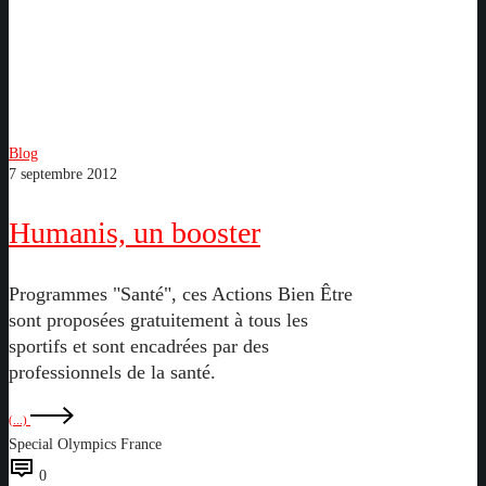
Humanis,
Blog
7 septembre 2012
un
booster
Humanis, un booster
Programmes "Santé", ces Actions Bien Être
sont proposées gratuitement à tous les
sportifs et sont encadrées par des
professionnels de la santé.
(...)
Special Olympics France
0