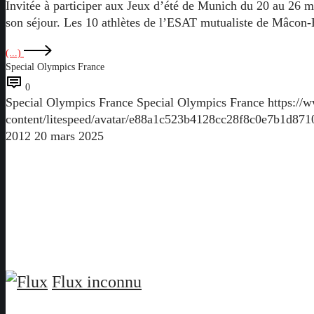
Invitée à participer aux Jeux d’été de Munich du 20 au 26 ma
son séjour. Les 10 athlètes de l’ESAT mutualiste de Mâcon
(...)
Special Olympics France
0
Special Olympics France
Special Olympics France
https://
content/litespeed/avatar/e88a1c523b4128cc28f8c0e7b1d87
2012
20 mars 2025
Flux inconnu