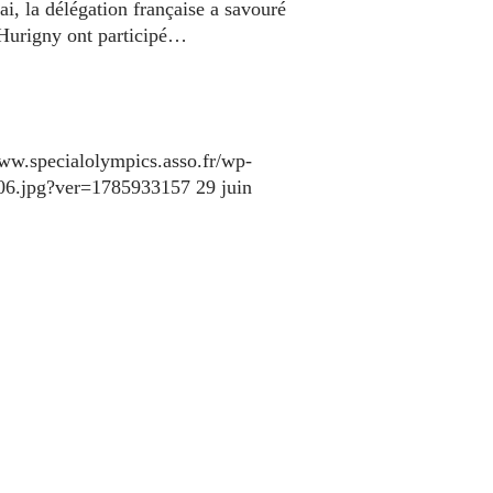
i, la délégation française a savouré
-Hurigny ont participé…
www.specialolympics.asso.fr/wp-
106.jpg?ver=1785933157
29 juin