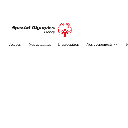
te
n
u
p
ri
n
ci
Accueil
Nos actualités
L’association
Nos événements
N
p
al