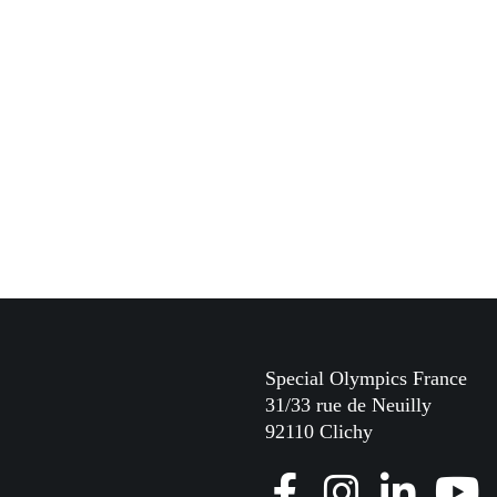
Special Olympics France
31/33 rue de Neuilly
92110 Clichy
F
I
L
Y