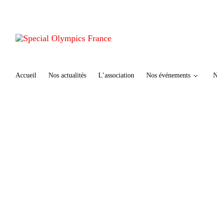
te
n
u
p
ri
n
ci
Accueil
Nos actualités
L’association
Nos événements
N
p
al