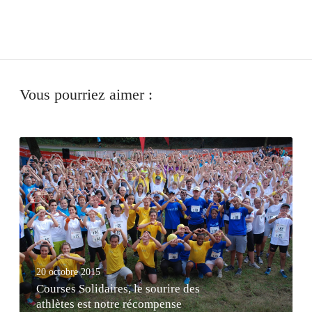
Vous pourriez aimer :
C
o
u
r
s
e
s
S
20 octobre 2015
o
Courses Solidaires, le sourire des
l
athlètes est notre récompense