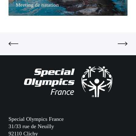
n
Meeting de natation
m
a
a
t
n
a
d
t
i
i
e
o
n
Special Olympics France
31/33 rue de Neuilly
92110 Clichy