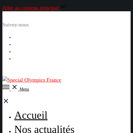
Aller au contenu principal
Suivez-nous
Facebook
Instagram
LinkedIn
YouTube
Open
Menu
Menu
Close
Accueil
Nos actualités