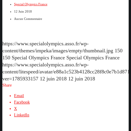
Special Olympics France
12 Juin 2018
Aucun Commentaire
https://www.specialolympics.asso.fr/wp-
content/themes/impeka/images/empty/thumbnail.jpg
150
150
Special Olympics France
Special Olympics France
https://www.specialolympics.asso.fr/wp-
content/litespeed/avatar/e88a1c523b4128cc28f8c0e7b1d871
ver=1785933157
12 juin 2018
12 juin 2018
Share
Email
Facebook
X
LinkedIn