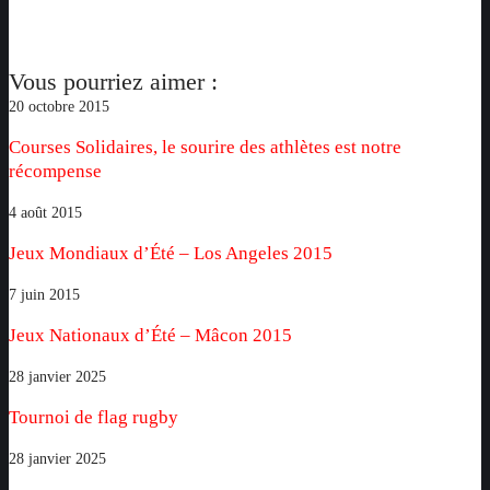
Vous pourriez aimer :
Courses
20 octobre 2015
Solidaires,
Courses Solidaires, le sourire des athlètes est notre
le
récompense
sourire
des
Jeux
4 août 2015
athlètes
Mondiaux
Jeux Mondiaux d’Été – Los Angeles 2015
est
d’Été
notre
–
Jeux
7 juin 2015
récompense
Los
Nationaux
Jeux Nationaux d’Été – Mâcon 2015
Angeles
d’Été
2015
–
Tournoi
28 janvier 2025
Mâcon
de
Tournoi de flag rugby
2015
flag
rugby
Triathlon
28 janvier 2025
Deauville