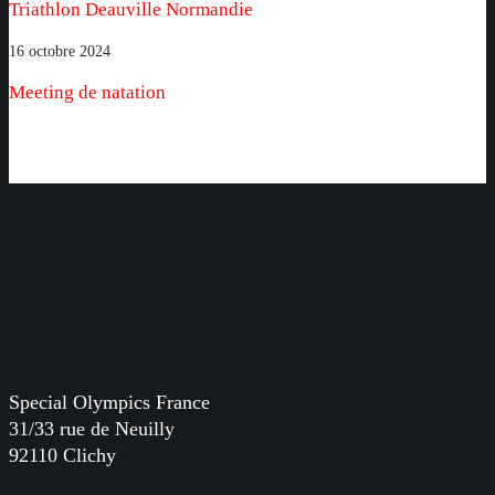
Triathlon Deauville Normandie
Normandie
Meeting
16 octobre 2024
de
Meeting de natation
natation
Special Olympics France
31/33 rue de Neuilly
92110 Clichy