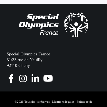
n
Special Olympics France
31/33 rue de Neuilly
92110 Clichy
F
I
L
Y
a
n
i
o
c
s
n
u
e
t
k
T
©2026 Tous droits réservés -
Mentions légales
-
Politique de