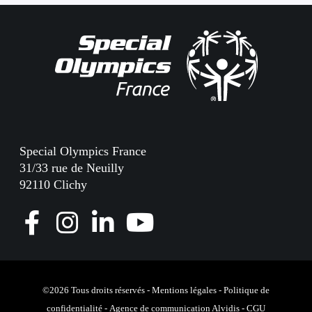
Special Olympics France
31/33 rue de Neuilly
92110 Clichy
F
I
L
Y
a
n
i
o
c
s
n
u
e
t
k
T
©2026 Tous droits réservés -
Mentions légales
-
Politique de
confidentialité
-
Agence de communication Alvidis
-
CGU