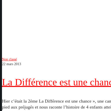
La
Non classé
22 mars 2013
Différence
est
une
La Différence est une chan
chance
Hier c’était la 2ème La Différence est une chance », une 
pied aux préjugés et nous raconte l’histoire de 4 enfants att