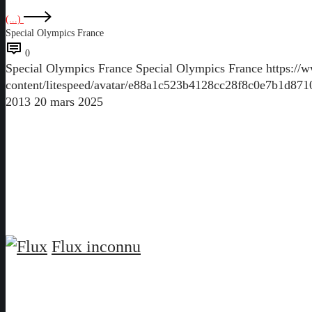
(...)
Special Olympics France
0
Special Olympics France
Special Olympics France
https://
content/litespeed/avatar/e88a1c523b4128cc28f8c0e7b1d87
2013
20 mars 2025
Flux inconnu