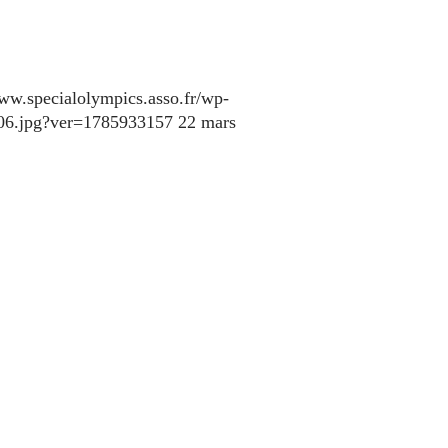
www.specialolympics.asso.fr/wp-
106.jpg?ver=1785933157
22 mars