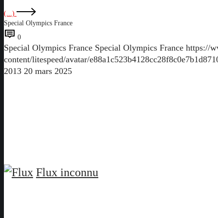
(...)
Special Olympics France
0
Special Olympics France
Special Olympics France
https://
content/litespeed/avatar/e88a1c523b4128cc28f8c0e7b1d87
2013
20 mars 2025
Flux inconnu