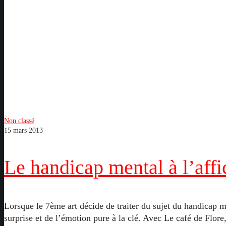
Le
Non classé
15 mars 2013
handicap
mental
à
Le handicap mental à l’affi
l’affiche
Lorsque le 7ème art décide de traiter du sujet du handicap me
surprise et de l’émotion pure à la clé. Avec Le café de Flor