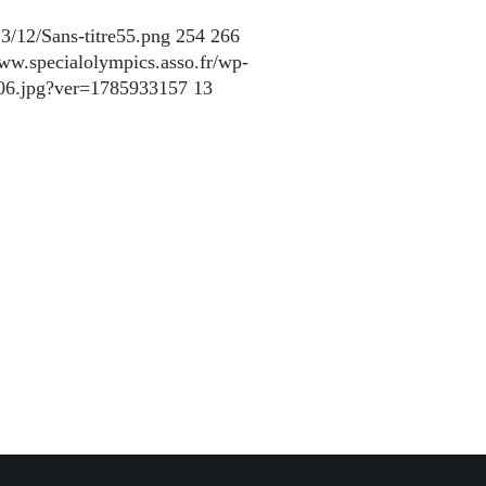
3/12/Sans-titre55.png
254
266
www.specialolympics.asso.fr/wp-
106.jpg?ver=1785933157
13