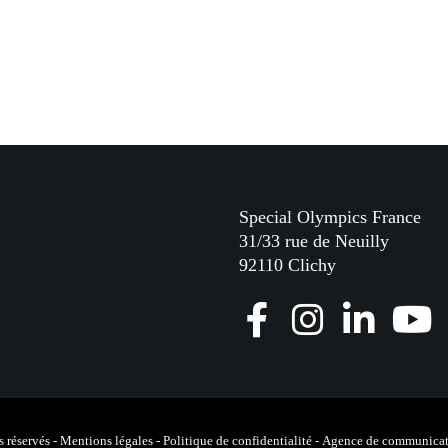
Special Olympics France
31/33 rue de Neuilly
92110 Clichy
F
I
L
Y
a
n
i
o
c
s
n
u
e
t
k
T
 réservés -
Mentions légales
-
Politique de confidentialité
-
Agence de communicat