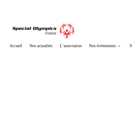
te
n
u
p
ri
n
ci
Accueil
Nos actualités
L’association
Nos événements
N
p
al