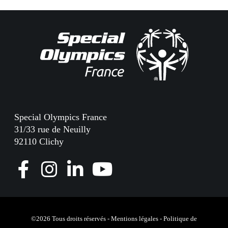
Special Olympics France
31/33 rue de Neuilly
92110 Clichy
F
I
L
Y
a
n
i
o
c
s
n
u
e
t
k
T
©2026 Tous droits réservés -
Mentions légales
-
Politique de