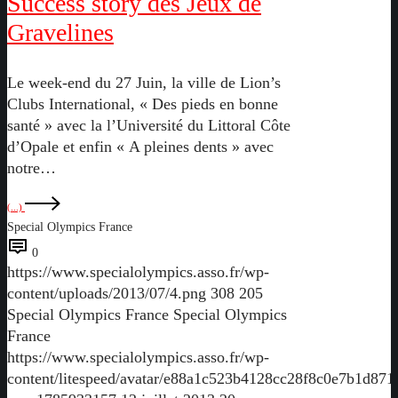
Success story des Jeux de
Gravelines
Le week-end du 27 Juin, la ville de Lion’s
Clubs International, « Des pieds en bonne
santé » avec la l’Université du Littoral Côte
d’Opale et enfin « A pleines dents » avec
notre…
(...)
Special Olympics France
0
https://www.specialolympics.asso.fr/wp-
content/uploads/2013/07/4.png
308
205
Special Olympics France
Special Olympics
France
https://www.specialolympics.asso.fr/wp-
content/litespeed/avatar/e88a1c523b4128cc28f8c0e7b1d871