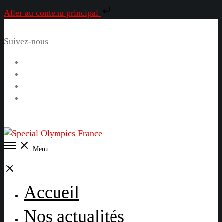
Aller au contenu principal
Suivez-nous
Facebook
Instagram
LinkedIn
YouTube
Open
Menu
Menu
Close
Accueil
Nos actualités