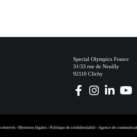
Special Olympics France
31/33 rue de Neuilly
92110 Clichy
F
I
L
Y
a
n
i
o
c
s
n
u
e
t
k
T
 réservés -
Mentions légales
-
Politique de confidentialité
-
Agence de communicat
b
a
e
u