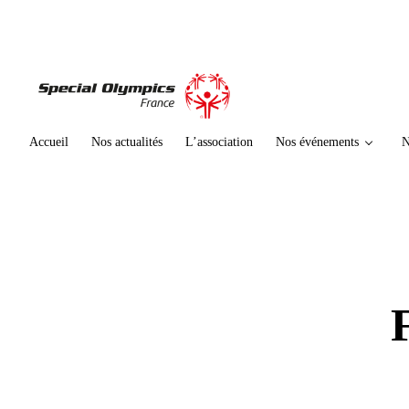
te
n
u
p
ri
n
ci
Accueil
Nos actualités
L’association
Nos événements
N
p
al