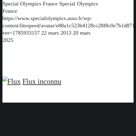
Special Olympics France
Special Olympics
France
https://www.specialolympics.asso.fr/wp-
content/litespeed/avatar/e88a1c523b4128cc28f8c0e7b1d871
ver=1785933157
22 mars 2013
20 mars
2025
Flux inconnu