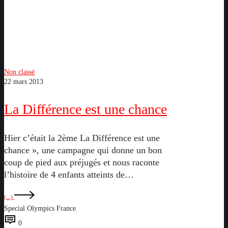
La
Non classé
22 mars 2013
Différence
est
La Différence est une chance
une
chance
Hier c’était la 2ème La Différence est une
chance », une campagne qui donne un bon
coup de pied aux préjugés et nous raconte
l’histoire de 4 enfants atteints de…
(...)
Special Olympics France
0