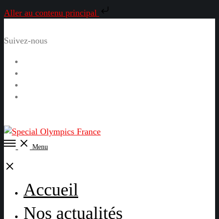
Aller au contenu principal
Suivez-nous
Facebook
Instagram
LinkedIn
YouTube
Open
Menu
Menu
Close
Accueil
Nos actualités