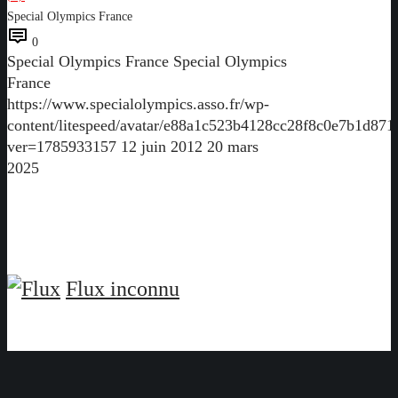
Special Olympics France
0
Special Olympics France
Special Olympics
France
https://www.specialolympics.asso.fr/wp-
content/litespeed/avatar/e88a1c523b4128cc28f8c0e7b1d871
ver=1785933157
12 juin 2012
20 mars
2025
Flux inconnu