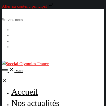
Aller au contenu principal
Suivez-nous
Facebook
Instagram
LinkedIn
YouTube
Open
Menu
Menu
Close
Accueil
Nos actualités