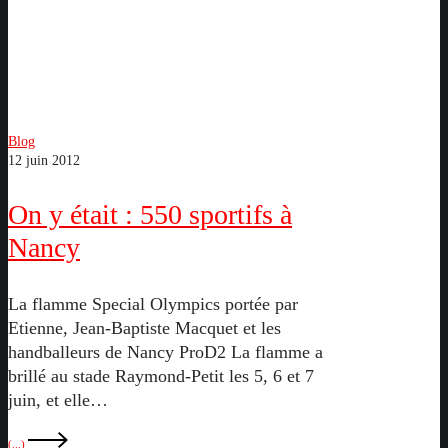
On
Blog
12 juin 2012
y
était
On y était : 550 sportifs à
:
550
Nancy
sportifs
à
La flamme Special Olympics portée par
Nancy
Etienne, Jean-Baptiste Macquet et les
handballeurs de Nancy ProD2 La flamme a
brillé au stade Raymond-Petit les 5, 6 et 7
juin, et elle…
(...)