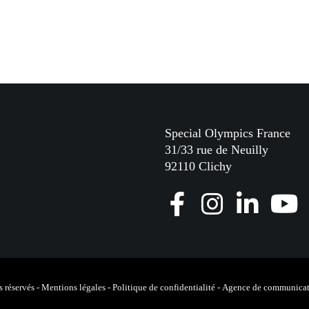
Special Olympics France
31/33 rue de Neuilly
92110 Clichy
F
I
L
Y
a
n
i
o
c
s
n
u
e
t
k
T
 réservés -
Mentions légales
-
Politique de confidentialité
-
Agence de communicat
b
a
e
u