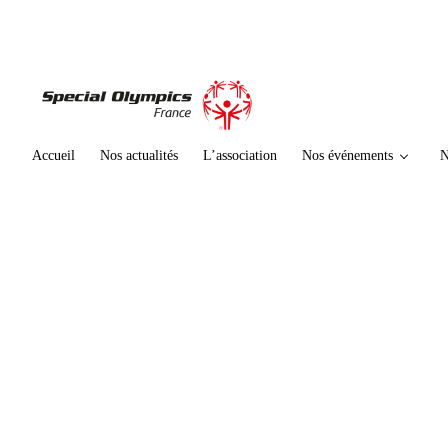
te
n
u
p
ri
n
ci
Accueil
Nos actualités
L’association
Nos événements
N
p
al